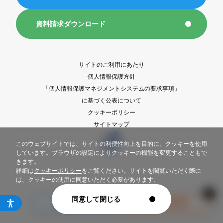
新聞折込広告基準
資料請求ダウンロード
1都6県部数集計表DL
サイトのご利用にあたり
ASIS
個人情報保護方針
「個人情報保護マネジメントシステムの要求事項」
ポスティング広告
に基づく公表について
クッキーポリシー
サイトマップ
eye poss3.0
このウェブサイトでは、サイトの利便性向上を目的に、クッキーを使用
しています。ブラウザの設定によりクッキーの機能を変更することもで
新聞販売店ポスティング
きます。
詳細は
クッキーポリシー
をご覧ください。サイトを閲覧いただく際に
フリーペーパー折込
は、クッキーの使用に同意いただく必要があります。
同意して閉じる
Copyright © Sankei-eye Inc. All Rights Reserved.
セールスプロモーション
出店計画情報
販促カレンダー