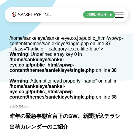
お問い合わせ
Strengths
/home/sankeieye/sankei-eye.co.jp/public_html/wp/wp-
content/themes/saniekieye/single.php on line
37
サンケイアイの強み
" class="l-article__category-text c-title-blue">
Warning
: Undefined array key 0 in
/home/sankeieye/sankei-
eye.co.jp/public_html/wp/wp-
サンケイアイの強み
content/themes/saniekieye/single.php
on line
38
Warning
: Attempt to read property "name" on null in
/home/sankeieye/sankei-
Service
eye.co.jp/public_html/wp/wp-
content/themes/saniekieye/single.php
on line
38
2025.04.08
サービス
昨年の緊急事態宣言下のGW、新聞折込チラシ
デジタル
出稿カレンダーのご紹介