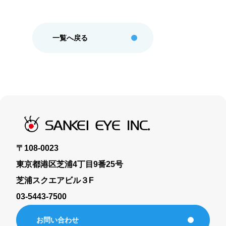
eye reach2.0
eye MEO
一覧へ戻る
運用型広告
ジオターゲティング広告
デジタルチラシ
Webサイト制作
〒108-0023
東京都港区芝浦4丁目9番25号
新聞折込広告
芝浦スクエアビル３F
03-5443-7500
新聞折込広告料金表・部数集計表
お問い合わせ
新聞折込広告FAQ