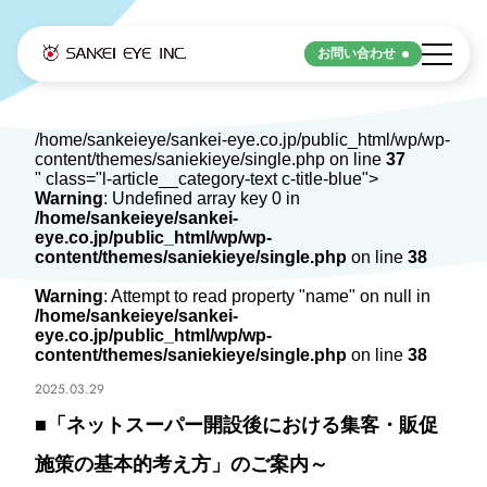
お問い合わせ
Strengths
/home/sankeieye/sankei-eye.co.jp/public_html/wp/wp-
content/themes/saniekieye/single.php on line
37
サンケイアイの強み
" class="l-article__category-text c-title-blue">
Warning
: Undefined array key 0 in
/home/sankeieye/sankei-
eye.co.jp/public_html/wp/wp-
サンケイアイの強み
content/themes/saniekieye/single.php
on line
38
Warning
: Attempt to read property "name" on null in
/home/sankeieye/sankei-
Service
eye.co.jp/public_html/wp/wp-
content/themes/saniekieye/single.php
on line
38
2025.03.29
サービス
■「ネットスーパー開設後における集客・販促
デジタル
施策の基本的考え方」のご案内～