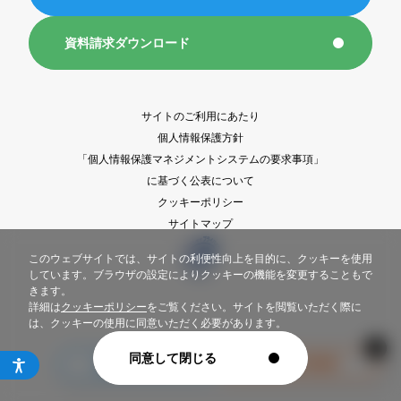
新聞折込広告基準
資料請求ダウンロード
1都6県部数集計表DL
サイトのご利用にあたり
ASIS
個人情報保護方針
「個人情報保護マネジメントシステムの要求事項」
ポスティング広告
に基づく公表について
クッキーポリシー
サイトマップ
eye poss3.0
このウェブサイトでは、サイトの利便性向上を目的に、クッキーを使用
しています。ブラウザの設定によりクッキーの機能を変更することもで
新聞販売店ポスティング
きます。
詳細は
クッキーポリシー
をご覧ください。サイトを閲覧いただく際に
フリーペーパー折込
は、クッキーの使用に同意いただく必要があります。
同意して閉じる
Copyright © Sankei-eye Inc. All Rights Reserved.
セールスプロモーション
出店計画情報
販促カレンダー