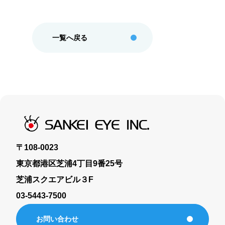
eye reach2.0
eye MEO
一覧へ戻る
運用型広告
ジオターゲティング広告
デジタルチラシ
Webサイト制作
〒108-0023
東京都港区芝浦4丁目9番25号
新聞折込広告
芝浦スクエアビル３F
03-5443-7500
新聞折込広告料金表・部数集計表
お問い合わせ
新聞折込広告FAQ