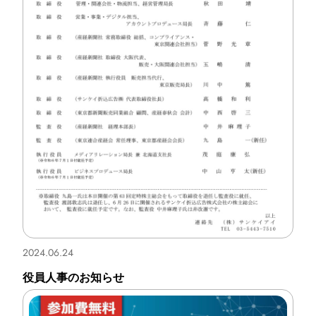
eye reach2.0
eye MEO
運用型広告
ジオターゲティング広告
デジタルチラシ
Webサイト制作
新聞折込広告
2024.06.24
新聞折込広告料金表・部数集計表
役員人事のお知らせ
新聞折込広告FAQ