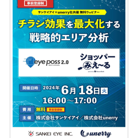
新聞折込広告基準
1都6県部数集計表DL
ASIS
ポスティング広告
eye poss3.0
新聞販売店ポスティング
フリーペーパー折込
セールスプロモーション