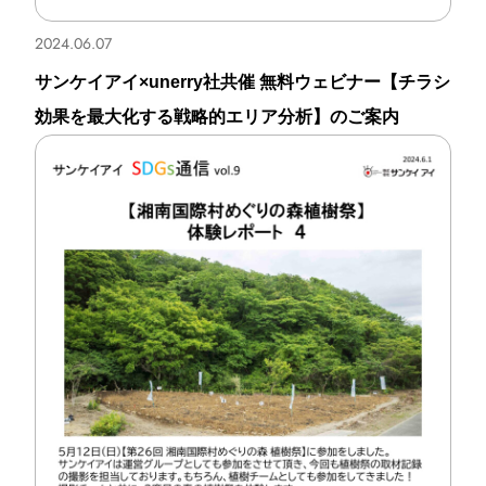
郵便局広告
2024.06.07
マーケティング
サンケイアイ×unerry社共催 無料ウェビナー【チラシ
メディアプロモーション
効果を最大化する戦略的エリア分析】のご案内
グループソリューション
Product
プロダクト
eye reach2.0
eye poss3.0