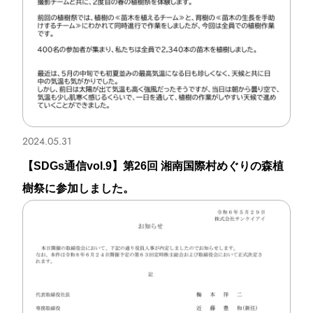
eye MEO
eye store karte
Area Marketer
素敵にマルシェ
高齢者住まいアドバイザー検定
2024.05.31
【SDGs通信vol.9】第26回 湘南国際村めぐりの森植
IBT検定事業
樹祭に参加しました。
TOPICS
トピックス
トピックス