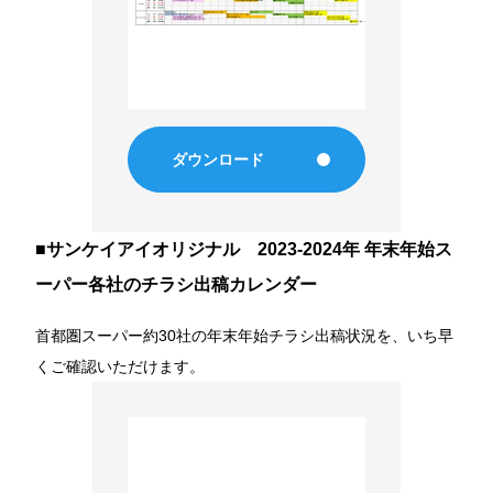
事業所・アクセス
SDGsの取り組み
コンプライアンス
ダウンロード
健康優良企業（銀）
事業継続力強化計画
■サンケイアイオリジナル 2023-2024年 年末年始ス
ーパー各社のチラシ出稿カレンダー
Recruit
首都圏スーパー約30社の年末年始チラシ出稿状況を、いち早
くご確認いただけます。
採用情報
インタビュー