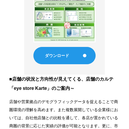
郵便局広告
マーケティング
メディアプロモーション
グループソリューション
ダウンロード
Product
■店舗の状況と方向性が見えてくる、店舗のカルテ
プロダクト
「eye store Karte」のご案内～
eye reach2.0
店舗や営業拠点のデモグラフィックデータを捉えることで商
圏環境の理解を高めます。また複数展開している企業様にお
eye poss3.0
いては、自社他店舗との比較を通して、各店が置かれている
商圏の背景に応じた実績の評価が可能となります。更に、市