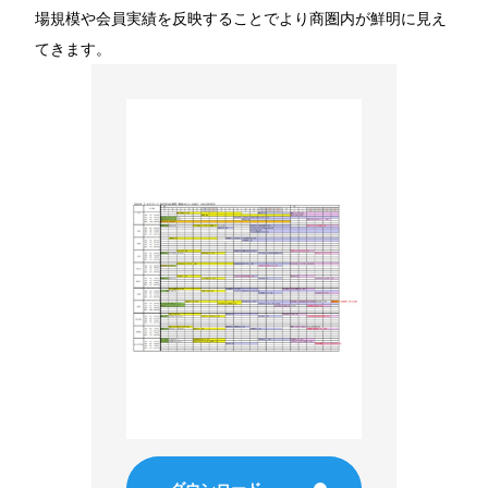
eye MEO
場規模や会員実績を反映することでより商圏内が鮮明に見え
てきます。
eye store karte
Area Marketer
素敵にマルシェ
高齢者住まいアドバイザー検定
IBT検定事業
TOPICS
トピックス
トピックス