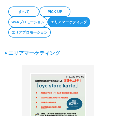
新聞折込広告基準
すべて
PICK UP
Webプロモーション
エリアマーケティング
1都6県部数集計表DL
エリアプロモーション
ASIS
ポスティング広告
エリアマーケティング
eye poss3.0
新聞販売店ポスティング
フリーペーパー折込
セールスプロモーション