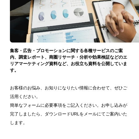
eye reach2.0
eye MEO
運用型広告
集客・広告・プロモーションに関する各種サービスのご案
ジオターゲティング広告
内、調査レポート、商圏リサーチ・分析や効果検証などのエ
リアマーケティング資料など、お役立ち資料を公開していま
デジタルチラシ
す。
Webサイト制作
お客様のお悩み、お知りになりたい情報に合わせて、ぜひご
活用ください。
新聞折込広告
簡単なフォームに必要事項をご記入ください。お申し込みが
完了しましたら、ダウンロードURLをメールにてご案内いた
新聞折込広告料金表・部数集計表
します。
新聞折込広告FAQ