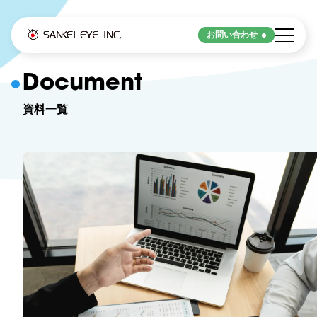
お問い合わせ
Strengths
Document
資料一覧
サンケイアイの強み
サンケイアイの強み
Service
サービス
デジタル