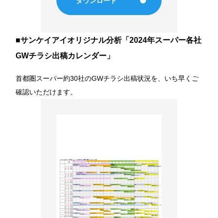
ダウンロード
販促カレンダー
■サンケイアイオリジナル分析「2024年スーパー各社
出店計画情報
GWチラシ出稿カレンダー」
新着情報
首都圏スーパー約30社のGWチラシ出稿状況を、いち早くご
確認いただけます。
Company
企業情報
代表メッセージ
会社概要
沿革