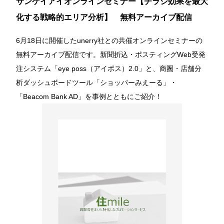
サンケイアイオンラインセミナー【チラシ効果を最大
化する戦略的エリア分析】 無料アーカイブ配信
販促カレンダー
6月18日に開催したunerry社との共催オンラインセミナーの
出店計画情報
無料アーカイブ配信です。新聞折込・ポスティングWeb受発
新着情報
注システム「eye poss（アイポス）2.0」と、商圏・店舗分
析ダッシュボードツール「ショッパーみえーる」・
「Beacom Bank AD」を事例とともにご紹介！
Company
企業情報
代表メッセージ
会社概要
沿革