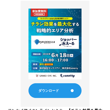
eye MEO
eye store karte
Area Marketer
素敵にマルシェ
高齢者住まいアドバイザー検定
IBT検定事業
TOPICS
トピックス
ダウンロード
トピックス