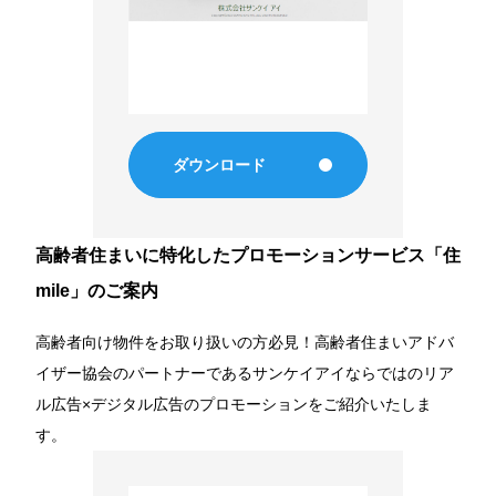
事業所・アクセス
SDGsの取り組み
コンプライアンス
ダウンロード
健康優良企業（銀）
事業継続力強化計画
高齢者住まいに特化したプロモーションサービス「住
mile」のご案内
Recruit
高齢者向け物件をお取り扱いの方必見！高齢者住まいアドバ
イザー協会のパートナーであるサンケイアイならではのリア
採用情報
ル広告×デジタル広告のプロモーションをご紹介いたしま
す。
インタビュー