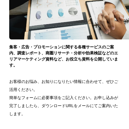
eye reach2.0
eye MEO
運用型広告
集客・広告・プロモーションに関する各種サービスのご案
ジオターゲティング広告
内、調査レポート、商圏リサーチ・分析や効果検証などのエ
リアマーケティング資料など、お役立ち資料を公開していま
デジタルチラシ
す。
Webサイト制作
お客様のお悩み、お知りになりたい情報に合わせて、ぜひご
活用ください。
新聞折込広告
簡単なフォームに必要事項をご記入ください。お申し込みが
完了しましたら、ダウンロードURLをメールにてご案内いた
新聞折込広告料金表・部数集計表
します。
新聞折込広告FAQ