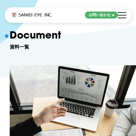
お問い合わせ
Strengths
Document
資料一覧
サンケイアイの強み
サンケイアイの強み
Service
サービス
デジタル