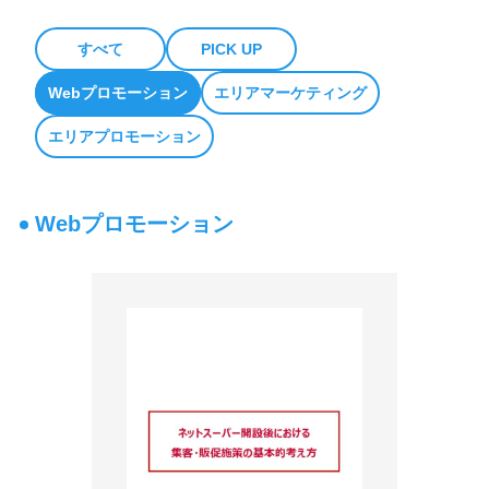
新聞折込広告基準
すべて
PICK UP
Webプロモーション
エリアマーケティング
1都6県部数集計表DL
エリアプロモーション
ASIS
ポスティング広告
Webプロモーション
eye poss3.0
新聞販売店ポスティング
フリーペーパー折込
セールスプロモーション