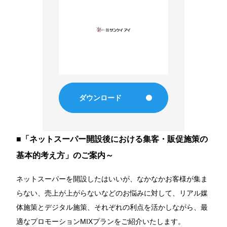
郵便局広告
マーケティング
メディアプロモーション
グループソリューション
ダウンロード
Product
■「ネットスーパー開設後における集客・販促施策の
プロダクト
基本的考え方」のご案内～
eye reach2.0
ネットスーパーを開設したはいいが、なかなかお客様が集ま
らない、売上が上がらないなどのお悩みに対して、リアル媒
eye poss3.0
体施策とデジタル施策、それぞれの利点を活かしながら、最
適なプロモーションMIXプランをご紹介いたします。