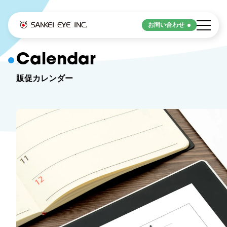
お問い合わせ
Strengths
Calendar
販促カレンダー
サンケイアイの強み
サンケイアイの強み
Service
サービス
デジタル