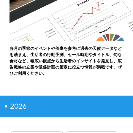
eye reach2.0
eye MEO
運用型広告
各月の季節のイベントや催事を参考に過去の天候データなど
ジオターゲティング広告
を踏まえ、生活者の行動予測、セール時期やタイトル、旬な
食材など、幅広い観点から生活者のインサイトを発見し、広
デジタルチラシ
告戦略の立案や販促計画の策定に役立つ情報が満載です。ぜ
ひご利用ください。
Webサイト制作
新聞折込広告
2026
新聞折込広告料金表・部数集計表
新聞折込広告FAQ